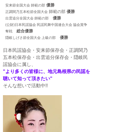
優勝
安来節全国大会 師範の部
師範の部
優勝
正調関乃五本松節全国大会
優勝
出雲追分全国大会 師範の部
(公財)日本民謡協会 民謡民舞中国連合大会 協会賞争
総合優勝
奪戦
優勝
隠岐しげさ節全国大会 上級の部
日本民謡協会・安来節保存会・正調関乃
五本松保存会・出雲追分保存会・隠岐民
謡協会に属し、
"より多くの皆様に、地元島根県の民謡を
聴いて知って頂きたい"
そんな想いで活動中!!