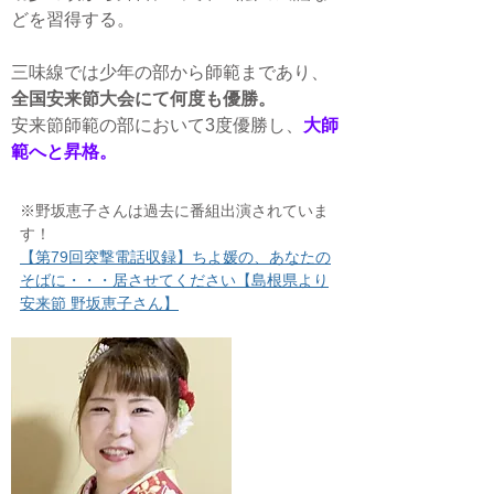
どを習得する。
三味線では少年の部から師範まであり、
全国安来節大会にて何度も優勝。
安来節師範の部において3度優勝し、
大師
範へと昇格。
※野坂恵子さんは過去に番組出演されていま
す！
【第79回突撃電話収録】ちよ媛の、あなたの
そばに・・・居させてください【島根県より
安来節 野坂恵子さん】