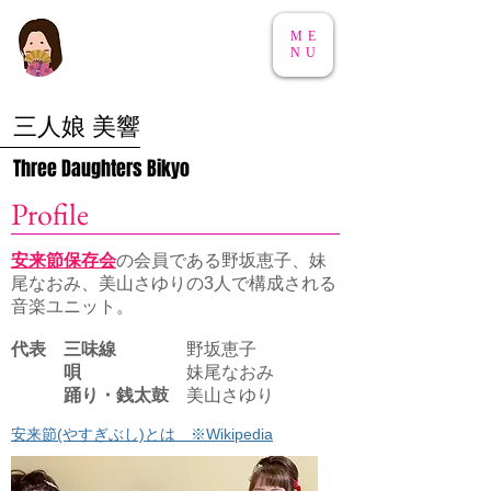
ME
NU
三人娘 美響
Three Daughters Bikyo
Profile
安来節保存会
の会員である野坂恵子、妹
尾なおみ、美山さゆりの3人で構成される
音楽ユニット。
代表 三味線
野坂恵子
唄
妹尾なおみ
踊り・銭太鼓
美山さゆり
安来節(やすぎぶし)とは ※Wikipedia