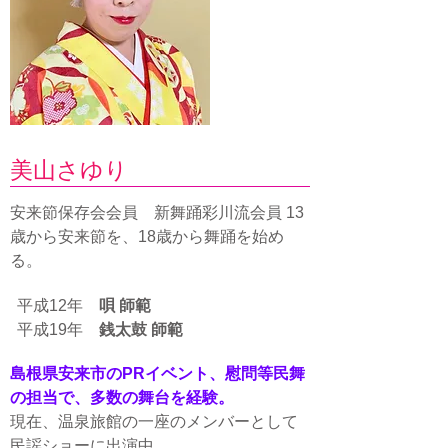
美山さゆり
安来節保存会会員 新舞踊彩川流会員 13
歳から安来節を、18歳から舞踊を始め
る。
平成12年
唄 師範
平成19年
銭太鼓 師範
島根県安来市のPRイベント、慰問等民舞
の担当で、多数の舞台を経験。
現在、温泉旅館の一座のメンバーとして
民謡ショーに出演中。