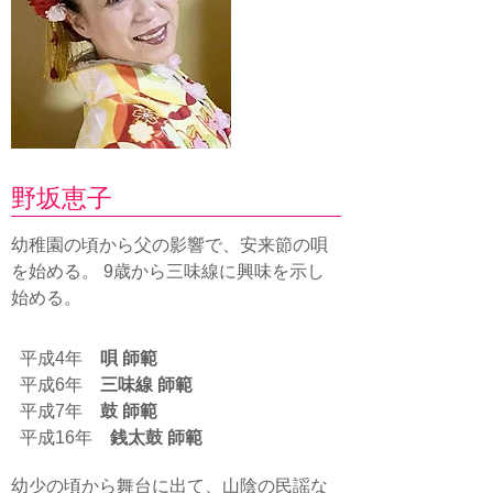
野坂恵子
幼稚園の頃から父の影響で、安来節の唄
を始める。 9歳から三味線に興味を示し
始める。
平成4年
唄 師範
平成6年
三味線 師範
平成7年
鼓 師範
平成16年
銭太鼓 師範
幼少の頃から舞台に出て、山陰の民謡な