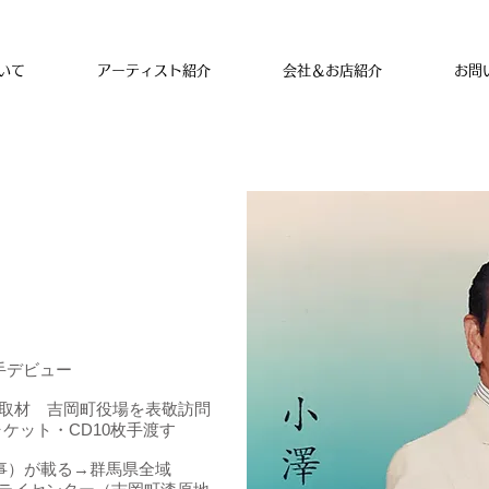
いて
アーティスト紹介
会社＆お店紹介
お問
歌手デビュー
者取材 吉岡町役場を表敬訪問
ケット・CD10枚手渡す
記事）が載る→群馬県全域