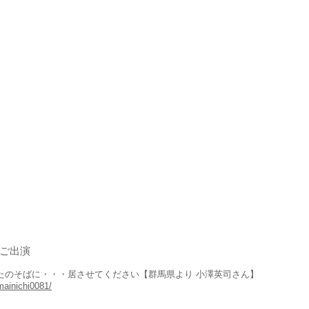
もご出演
たのそばに・・・居させてください【群馬県より 小澤英司さん】
mainichi0081/