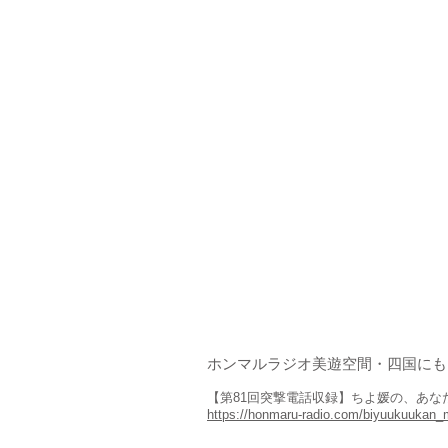
​ホンマルラジオ美遊空間・四国に
【第81回突撃電話収録】ちよ媛の、あな
https://honmaru-radio.com/biyuukuukan_