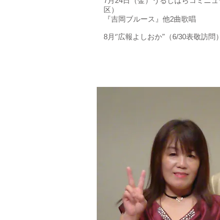
7月24日（金）うるしばらコミニ
区）
『吉岡ブルース』他2曲歌唱
8月‘'広報よしおか’'（6/30表敬訪