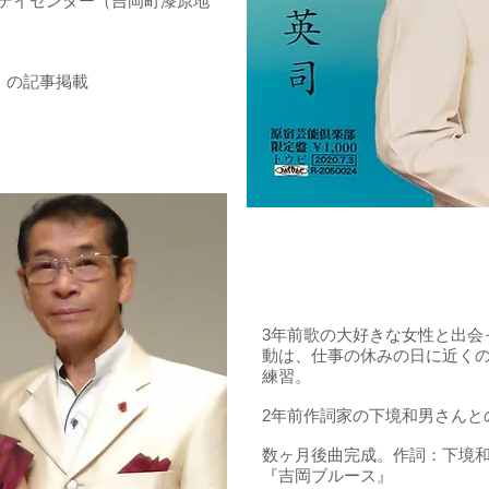
ュテイセンター（吉岡町漆原地
問）の記事掲載
3年前歌の大好きな女性と出会
動は、仕事の休みの日に近く
練習。
2年前作詞家の下境和男さんと
数ヶ月後曲完成。作詞：下境
『吉岡ブルース』