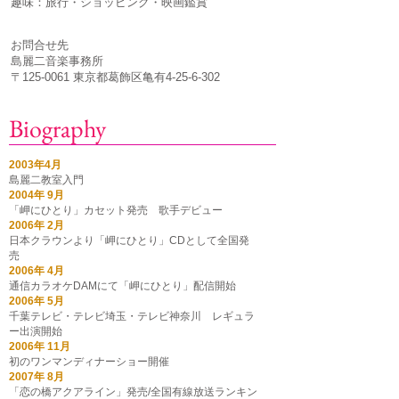
趣味：旅行・ショッピング・映画鑑賞
お問合せ先
島麗二音楽事務所
​〒125-0061 東京都葛飾区亀有4-25-6-302
Biography
2003年4月
島麗二教室入門
2004年 9月
「岬にひとり」カセット発売 歌手デビュー
2006年 2月
日本クラウンより「岬にひとり」CDとして全国発
売
2006年 4月
通信カラオケDAMにて「岬にひとり」配信開始
2006年 5月
千葉テレビ・テレビ埼玉・テレビ神奈川 レギュラ
ー出演開始
2006年 11月
初のワンマンディナーショー開催
2007年 8月
「恋の橋アクアライン」発売/全国有線放送ランキン