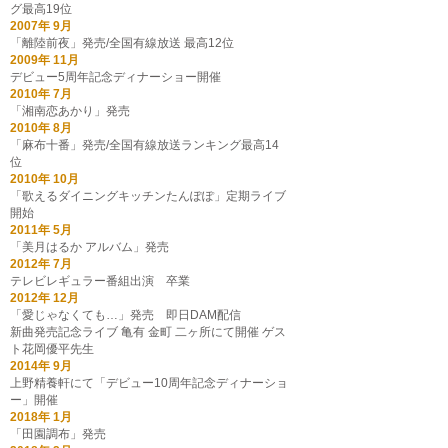
グ最高19位
2007年 9月
「離陸前夜」発売/全国有線放送 最高12位
2009年 11月
デビュー5周年記念ディナーショー開催
2010年 7月
「湘南恋あかり」発売
2010年 8月
「麻布十番」発売/全国有線放送ランキング最高14
位
2010年 10月
「歌えるダイニングキッチンたんぽぽ」定期ライブ
開始
2011年 5月
「美月はるか アルバム」発売
2012年 7月
テレビレギュラー番組出演 卒業
2012年 12月
「愛じゃなくても…」発売 即日DAM配信
新曲発売記念ライブ 亀有 金町 二ヶ所にて開催 ゲス
ト花岡優平先生
2014年 9月
上野精養軒にて「デビュー10周年記念ディナーショ
ー」開催
2018年 1月
「田園調布」発売