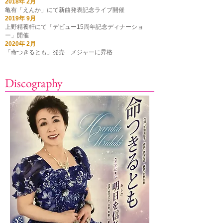
2018年 2月
亀有「えんか」にて新曲発表記念ライブ開催
2019年 9月
上野精養軒にて「デビュー15周年記念ディナーショ
ー」開催
2020年 2月
「命つきるとも」発売 メジャーに昇格
Discography