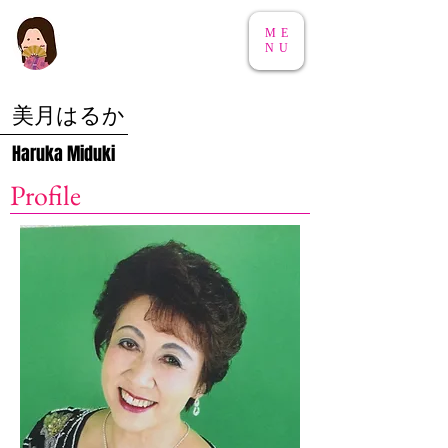
ME
NU
美月はるか
Haruka Miduki
Profile