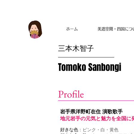
ホーム
美遊空間・四国につ
ホーム
美遊空間・四国につ
三本木智子
Tomoko Sanbongi
Profile
岩手県洋野町在住 演歌歌手
地元岩手の元気と魅力を全国に
好きな色
：ピンク・白・黄色