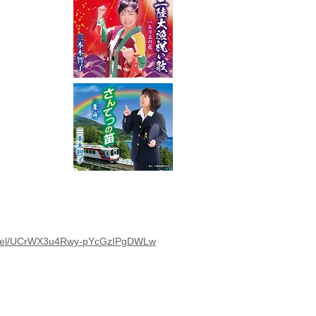
annel/UCrWX3u4Rwy-pYcGzIPgDWLw