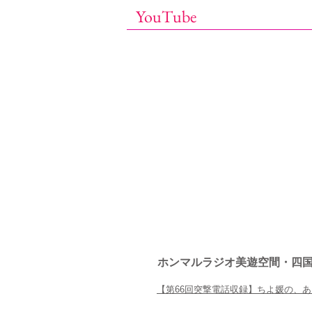
YouTube
​ホンマルラジオ美遊空間・四
【第66回突撃電話収録】ちよ媛の、