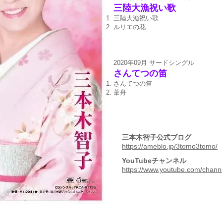
三陸大漁祝い歌
三陸大漁祝い歌
ルリエの花
2020年09月 サードシングル
さんてつの笛
さんてつの笛
葦舟
三本木智子公式ブログ
https://ameblo.jp/3tomo3tomo/
YouTubeチャンネル
https://www.youtube.com/ch