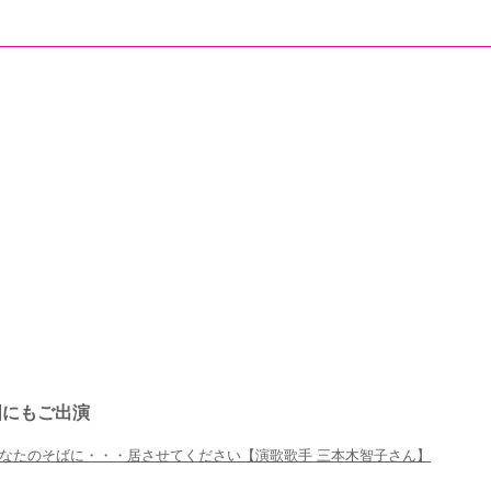
国にもご出演
あなたのそばに・・・居させてください【演歌歌手 三本木智子さん】