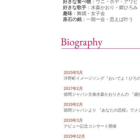
好きな食べ物
：ウニ・ホヤ・アワビ
好きな歌手
：水森かおり・郷ひろみ
趣味
：舞踊・女子会
座石の銘
：一期ー会・思えば叶う
Biography
2015年5月
洋野町イメージソング『おいでよ！ひろ
2017年2月
徳間ジャパン主催水森かおりさんの 『越
2019年2月
徳間ジャパンより 『あなたの恋桜』でメ
2019年3月
デビュー記念コンサート開催
2019年12月